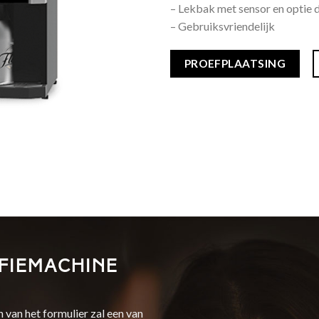
– Lekbak met sensor en optie 
– Gebruiksvriendelijk
PROEFPLAATSING
fiemachine
n van het formulier zal een van