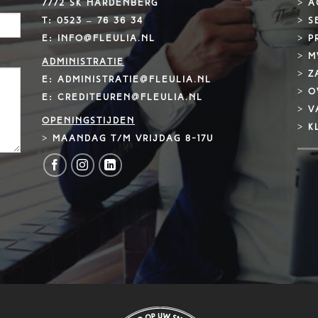
7772 SK Hardenberg
>
A
T:
0523 – 76 36 34
>
S
E: info@fleulia.nl
>
P
>
M
Administratie
> Z
E: administratie@fleulia.nl
>
O
E: crediteuren@fleulia.nl
>
V
Openingstijden
>
K
> Maandag t/m vrijdag 8-17u