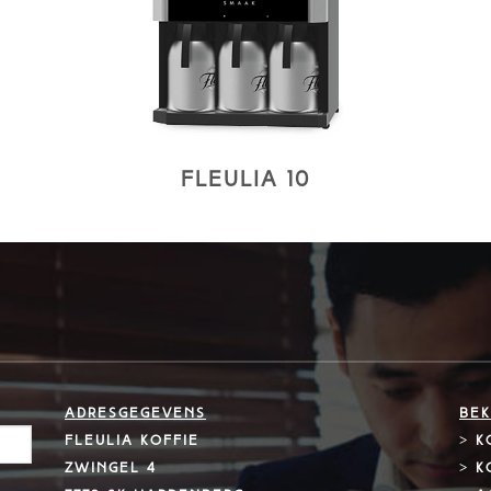
Fleulia 10
Adresgegevens
Bek
Fleulia koffie
>
K
Zwingel 4
>
K