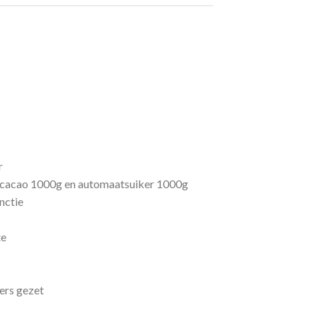
r
, cacao 1000g en automaatsuiker 1000g
nctie
te
ers gezet