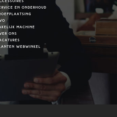
ccessoires
ervice en onderhoud
roefplaatsing
VO
akelijk machine
ver ons
acatures
lanten webwinkel