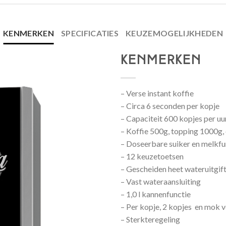
KENMERKEN
SPECIFICATIES
KEUZEMOGELIJKHEDEN
kenmerken
– Verse instant koffie
– Circa 6 seconden per kopje
– Capaciteit 600 kopjes per uu
– Koffie 500g, topping 1000g
– Doseerbare suiker en melkfu
– 12 keuzetoetsen
– Gescheiden heet wateruitgif
– Vast wateraansluiting
– 1,0 l kannenfunctie
– Per kopje, 2 kopjes en mok v
– Sterkteregeling