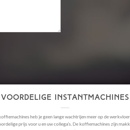
Voordelige instantmachines
koffiemachines heb je geen lange wachtrijen meer op de werkvloer.
oordelige prijs voor u en uw collega’s. De koffiemachines zijn makke