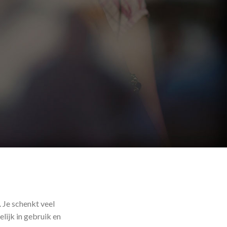
 Je schenkt veel
lijk in gebruik en