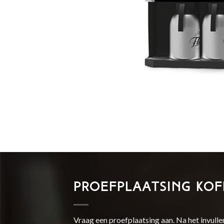
Proefplaatsing kof
Vraag een proefplaatsing aan. Na het invulle