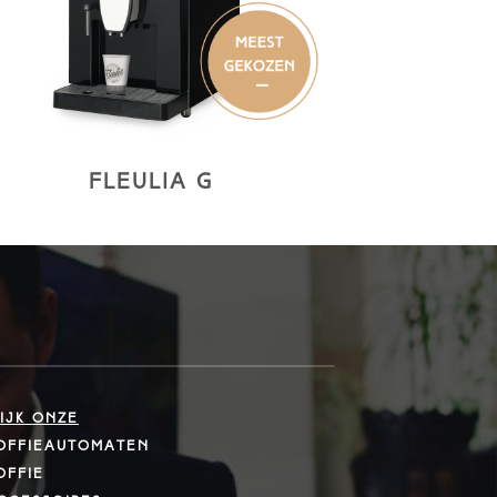
Fleulia g
ijk onze
offieautomaten
offie